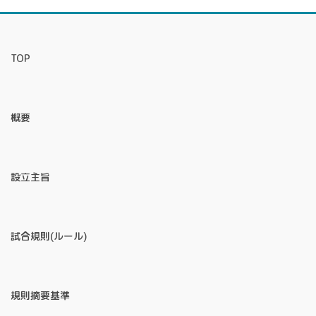
TOP
概要
設立主旨
試合規則(ルール)
規則摘要基準